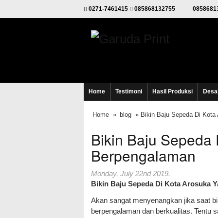
0271-7461415
085868132755
0858681
Home
Testimoni
Hasil Produksi
Desa
Home
»
blog
» Bikin Baju Sepeda Di Kota
Bikin Baju Sepeda 
Berpengalaman
Monday, July 22nd 2019.
Bikin Baju Sepeda Di Kota Arosuka 
Akan sangat menyenangkan jika saat bi
berpengalaman dan berkualitas. Tentu s