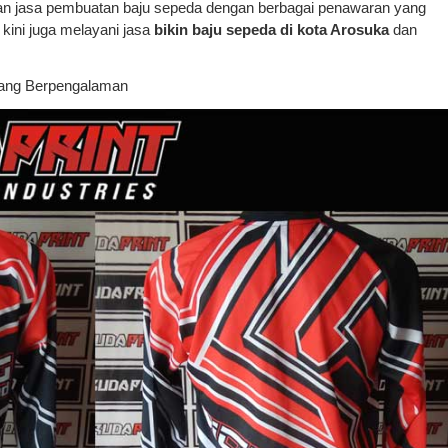
n jasa pembuatan baju sepeda dengan berbagai penawaran yang
 kini juga melayani jasa
bikin baju sepeda di kota Arosuka
dan