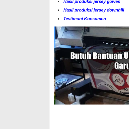
Hasil produksi jersey gowes
Hasil produksi jersey downhill
Testimoni Konsumen