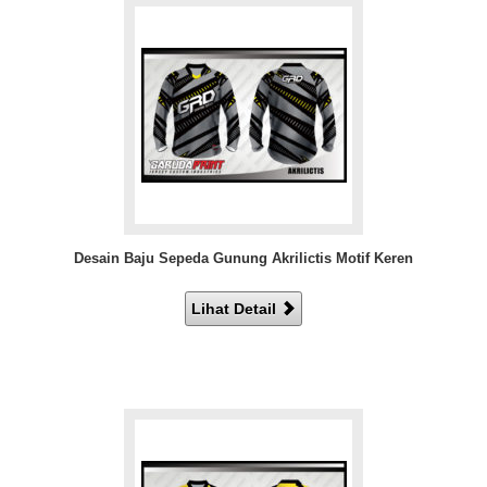
Desain Baju Sepeda Gunung Akrilictis Motif Keren
Lihat Detail