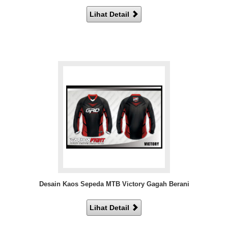
Lihat Detail
Desain Kaos Sepeda MTB Victory Gagah Berani
Lihat Detail