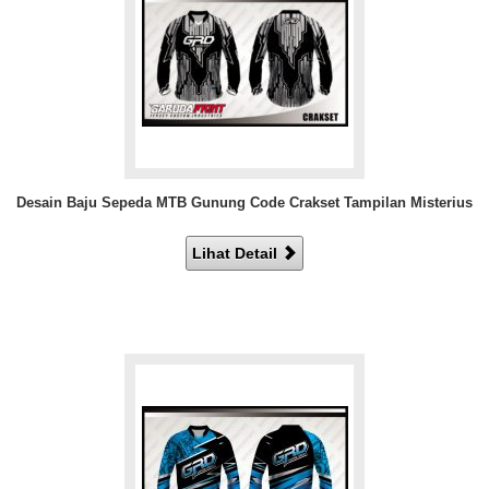
Desain Baju Sepeda MTB Gunung Code Crakset Tampilan Misterius
Lihat Detail