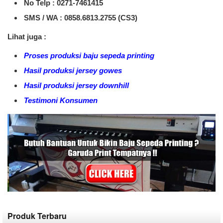
No Telp : 0271-7461415
SMS / WA :
0858.6813.2755 (CS3)
Lihat juga :
Proses produksi baju sepeda printing
Hasil produksi jersey gowes
Hasil produksi jersey downhill
Testimoni Konsumen
Produk Terbaru