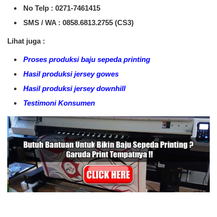
No Telp : 0271-7461415
SMS / WA :
0858.6813.2755 (CS3)
Lihat juga :
Proses produksi baju sepeda printing
Hasil produksi jersey gowes
Hasil produksi jersey downhill
Testimoni Konsumen