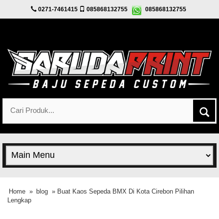
0271-7461415
085868132755
085868132755
Home
»
blog
» Buat Kaos Sepeda BMX Di Kota Cirebon Pilihan
Lengkap