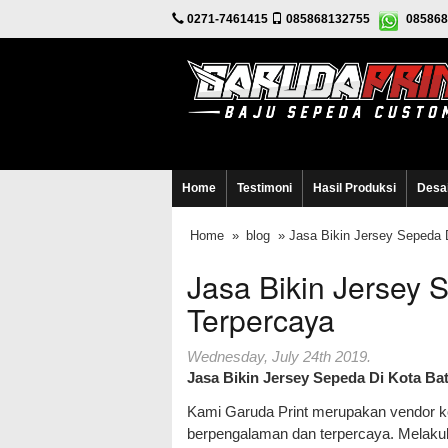
0271-7461415
085868132755
085868
Home
Testimoni
Hasil Produksi
Desa
Home
»
blog
» Jasa Bikin Jersey Sepeda 
Jasa Bikin Jersey 
Terpercaya
Wednesday, July 24th 2019.
Jasa Bikin Jersey Sepeda Di Kota Ba
Kami Garuda Print merupakan vendor ko
berpengalaman dan terpercaya. Melakuk