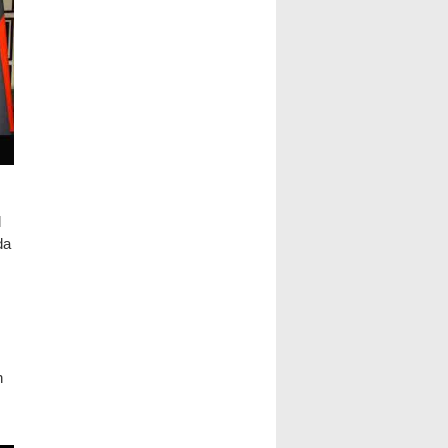
l
da
n