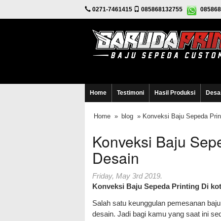
0271-7461415
085868132755
085868
Home
Testimoni
Hasil Produksi
Desa
Home
»
blog
» Konveksi Baju Sepeda Print
Konveksi Baju Seped
Desain
Friday, May 3rd 2019.
Konveksi Baju Sepeda Printing Di kot
Salah satu keunggulan pemesanan baju s
desain. Jadi bagi kamu yang saat ini s