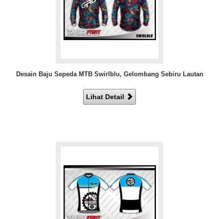
Desain Baju Sepeda MTB Swirlblu, Gelombang Sebiru Lautan
Lihat Detail