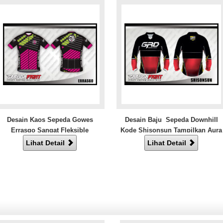
Desain Kaos Sepeda Gowes
Desain Baju Sepeda Downhill
Errasgo Sangat Fleksible
Kode Shisonsun Tampilkan Aura
Sporty
Lihat Detail
Lihat Detail