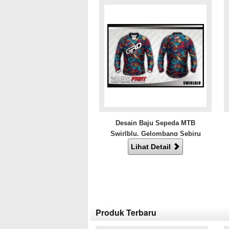
Desain Baju Sepeda MTB
Swirlblu, Gelombang Sebiru
Lautan
Lihat Detail
Produk Terbaru