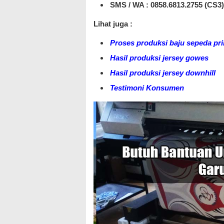
SMS / WA :
0858.6813.2755 (CS3)
Lihat juga :
Proses produksi baju sepeda pri
Hasil produksi jersey gowes
Hasil produksi jersey downhill
Testimoni Konsumen