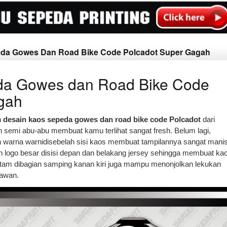
peda Gowes Dan Road Bike Code Polcadot Super Gagah
da Gowes dan Road Bike Code
gah
n
desain kaos sepeda gowes dan road bike code Polcadot
dari
ih semi abu-abu membuat kamu terlihat sangat fresh. Belum lagi,
an warna warnidisebelah sisi kaos membuat tampilannya sangat manis
 logo besar disisi depan dan belakang jersey sehingga membuat ka
hitam dibagian samping kanan kiri juga mampu menonjolkan lekukan
awan.