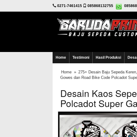
0271-7461415
085868132755
085868
Home
Testimoni
Hasil Produksi
Desa
Home
»
275+ Desain Baju Sepeda Keren,
Gowes dan Road Bike Code Polcadot Sup
Desain Kaos Sepe
Polcadot Super G