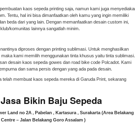
a pembuatan kaos sepeda printing saja, namun kami juga menyediaka
om. Tentu, hal ini bisa dimanfaatkan oleh kamu yang ingin memiliki
an beda dari yang lain. Dengan memanfaatkan desain custom ini,
ub/komunitas lainnya sangatlah minim.
nantinya diproses dengan printing sublimasi. Untuk menghasilkan
, maka kami memilih menggunakan tinta khusus yaitu tinta sublimasi.
esan desain kaos sepeda gowes dan road bike code Polcadot. Kami
 sempurna dan sama persis dengan yang ada pada desain.
 telah membuat kaos sepeda mereka di Garuda Print, sekarang
asa Bikin Baju Sepeda
er Land no 2A , Pabelan , Kartasura , Surakarta (Area Belakang
Centre – Jalan Belakang Goro Assalam )