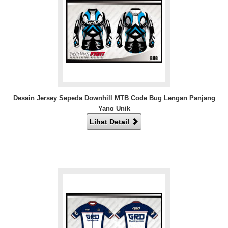
Desain Jersey Sepeda Downhill MTB Code Bug Lengan Panjang
Yang Unik
Lihat Detail