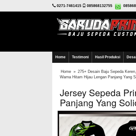
0271-7461415
085868132755
085868
Home
Testimoni
Hasil Produksi
Desa
Home
»
275+ Desain Baju Sepeda Keren,
Warna Hitam Hijau Lengan Panjang Yang S
Jersey Sepeda Pri
Panjang Yang Soli