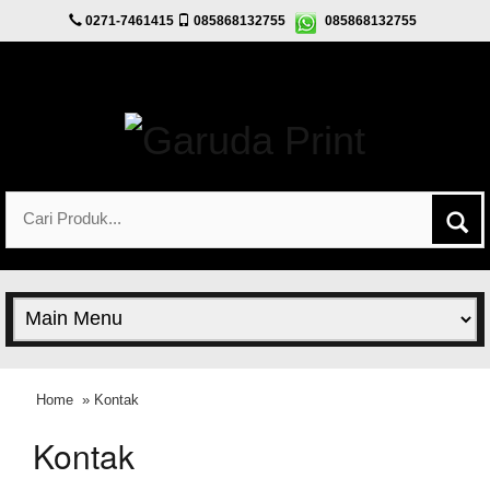
0271-7461415
085868132755
085868132755
Home
» Kontak
Kontak