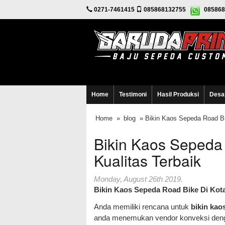
0271-7461415
085868132755
085868
Home
Testimoni
Hasil Produksi
Desa
Home
»
blog
» Bikin Kaos Sepeda Road Bi
Bikin Kaos Sepeda
Kualitas Terbaik
Monday, August 26th 2019.
Bikin Kaos Sepeda Road Bike Di Kota
Anda memiliki rencana untuk
bikin kao
anda menemukan vendor konveksi dengan 