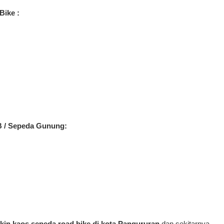
Bike :
B / Sepeda Gunung:
ikin kaos sepeda road bike di kota Pangururan
dan sekitarnya