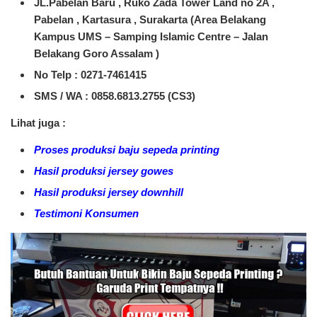
JL.Pabelan Baru , Ruko Zada Tower Land no 2A ,
Pabelan , Kartasura , Surakarta (Area Belakang
Kampus UMS – Samping Islamic Centre – Jalan
Belakang Goro Assalam )
No Telp : 0271-7461415
SMS / WA :
0858.6813.2755 (CS3)
Lihat juga :
Proses produksi baju sepeda printing
Hasil produksi jersey gowes
Hasil produksi jersey downhill
Testimoni Konsumen