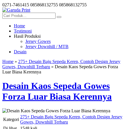
0271-7461415
085868132755
085868132755
Home
Testimoni
Hasil Produksi
Jersey Gowes
Jersey Downhill / MTB
Desain
Home
»
275+ Desain Baju Sepeda Keren, Contoh Design Jersey
Gowes, Downhill Terbaru
» Desain Kaos Sepeda Gowes Forza
Luar Biasa Kerennya
Desain Kaos Sepeda Gowes
Forza Luar Biasa Kerennya
275+ Desain Baju Sepeda Keren, Contoh Design Jersey
Kategori
Gowes, Downhill Terbaru
Di lihat
1548 kali