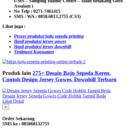
UMS – Samping Islamic Centre – Jalan Belakang Goro
Assalam )
No Telp : 0271-7461415
SMS / WA :
0858.6813.2755 (CS3)
Lihat juga :
Proses produksi baju sepeda printing
Hasil produksi jersey gowes
Hasil produksi jersey downhill
Testimoni Konsumen
Produk lain
275+ Desain Baju Sepeda Keren,
Contoh Design Jersey Gowes, Downhill Terbaru
Desain Jersey Sepeda Gowes Code Hobbit Tampil Beda
Lihat Detail
×
Order Sekarang
SMS ke : 085868132755