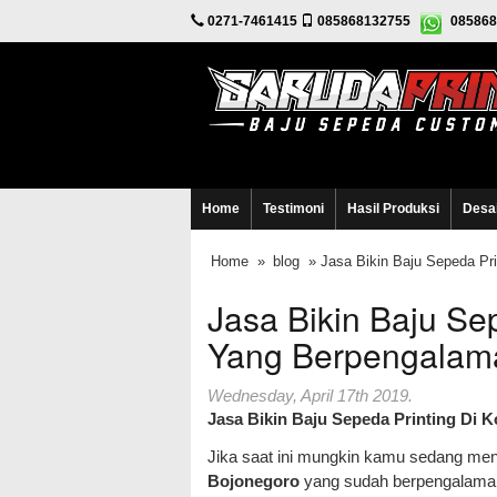
0271-7461415
085868132755
085868
Home
Testimoni
Hasil Produksi
Desa
Home
»
blog
» Jasa Bikin Baju Sepeda Pr
Jasa Bikin Baju Se
Yang Berpengalam
Wednesday, April 17th 2019.
Jasa Bikin Baju Sepeda Printing Di
Jika saat ini mungkin kamu sedang m
Bojonegoro
yang sudah berpengalaman