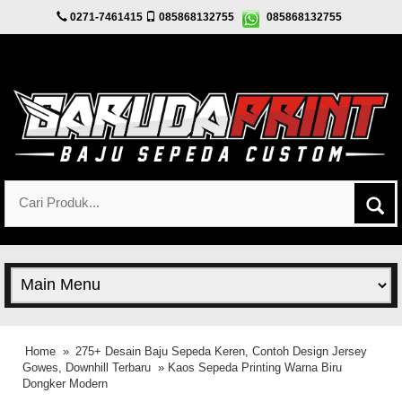
0271-7461415
085868132755
085868132755
Home
»
275+ Desain Baju Sepeda Keren, Contoh Design Jersey
Gowes, Downhill Terbaru
» Kaos Sepeda Printing Warna Biru
Dongker Modern