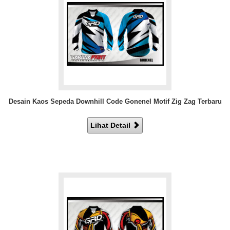
Desain Kaos Sepeda Downhill Code Gonenel Motif Zig Zag Terbaru
Lihat Detail