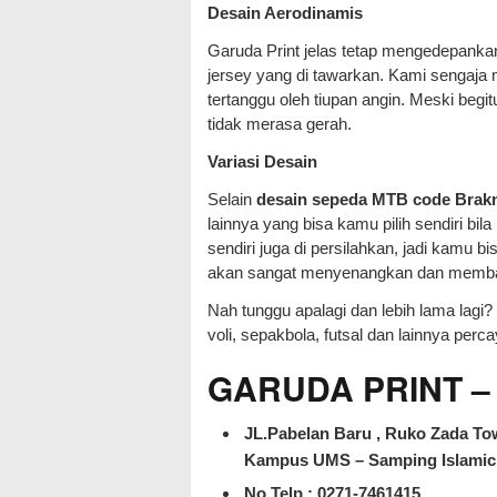
Desain Aerodinamis
Garuda Print jelas tetap mengedepanka
jersey yang di tawarkan. Kami sengaja
tertanggu oleh tiupan angin. Meski begit
tidak merasa gerah.
Variasi Desain
Selain
desain sepeda MTB code Brak
lainnya yang bisa kamu pilih sendiri b
sendiri juga di persilahkan, jadi kamu
akan sangat menyenangkan dan memb
Nah tunggu apalagi dan lebih lama lagi?
voli, sepakbola, futsal dan lainnya per
GARUDA PRINT – J
JL.Pabelan Baru , Ruko Zada Tow
Kampus UMS – Samping Islamic 
No Telp : 0271-7461415