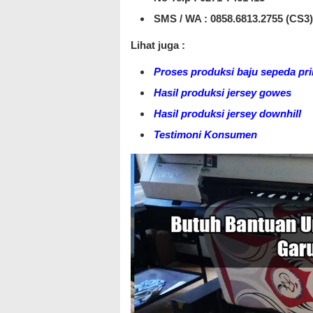
SMS / WA :
0858.6813.2755 (CS3)
Lihat juga :
Proses produksi baju sepeda pri
Hasil produksi jersey gowes
Hasil produksi jersey downhill
Testimoni Konsumen