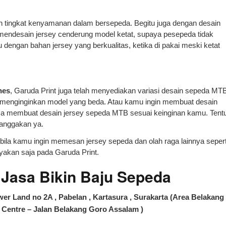
n tingkat kenyamanan dalam bersepeda. Begitu juga dengan desain
 mendesain jersey cenderung model ketat, supaya pesepeda tidak
u dengan bahan jersey yang berkualitas, ketika di pakai meski ketat
nes
, Garuda Print juga telah menyediakan variasi desain sepeda MT
ila menginginkan model yang beda. Atau kamu ingin membuat desain
 bisa membuat desain jersey sepeda MTB sesuai keinginan kamu. Tent
anggakan ya.
 bila kamu ingin memesan jersey sepeda dan olah raga lainnya sepert
cayakan saja pada Garuda Print.
asa Bikin Baju Sepeda
er Land no 2A , Pabelan , Kartasura , Surakarta (Area Belakang
Centre – Jalan Belakang Goro Assalam )