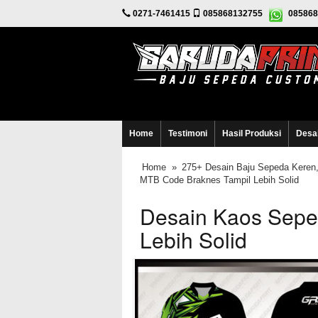
0271-7461415
085868132755
085868
Home
Testimoni
Hasil Produksi
Desa
Home
»
275+ Desain Baju Sepeda Keren,
MTB Code Braknes Tampil Lebih Solid
Desain Kaos Sepe
Lebih Solid