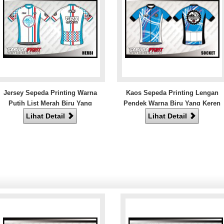
Jersey Sepeda Printing Warna
Kaos Sepeda Printing Lengan
Putih List Merah Biru Yang
Pendek Warna Biru Yang Keren
Trendy
Lihat Detail
Lihat Detail