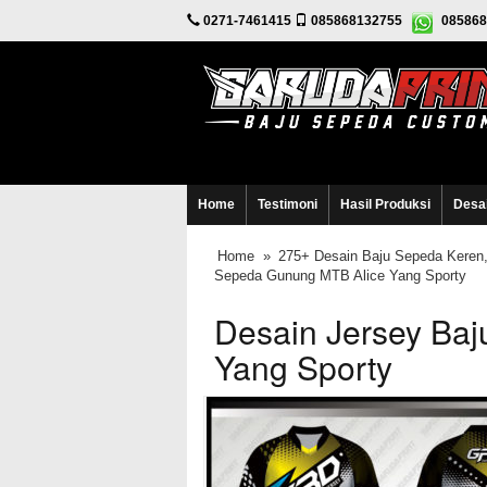
0271-7461415
085868132755
085868
Home
Testimoni
Hasil Produksi
Desa
Home
»
275+ Desain Baju Sepeda Keren,
Sepeda Gunung MTB Alice Yang Sporty
Desain Jersey Ba
Yang Sporty