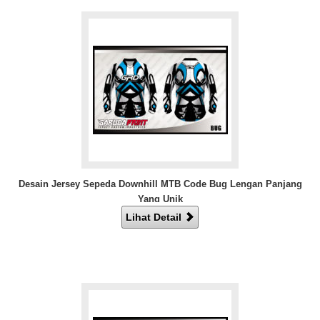
Desain Jersey Sepeda Downhill MTB Code Bug Lengan Panjang
Yang Unik
Lihat Detail