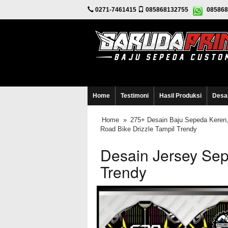
0271-7461415
085868132755
085868
Home
Testimoni
Hasil Produksi
Desa
Home
»
275+ Desain Baju Sepeda Keren,
Road Bike Drizzle Tampil Trendy
Desain Jersey Sep
Trendy