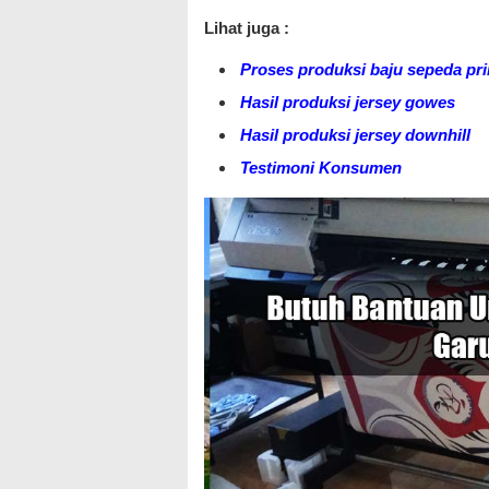
Lihat juga :
Proses produksi baju sepeda pri
Hasil produksi jersey gowes
Hasil produksi jersey downhill
Testimoni Konsumen