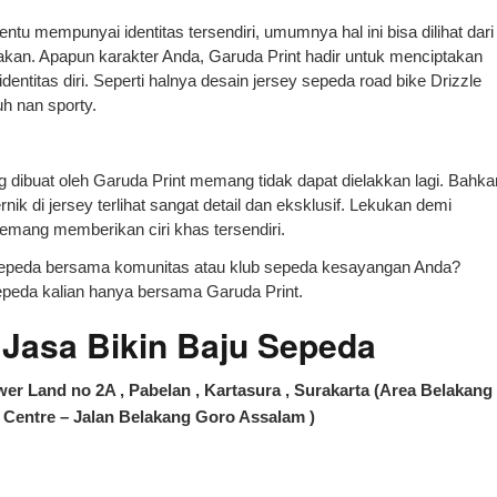
ntu mempunyai identitas tersendiri, umumnya hal ini bisa dilihat dari
kan. Apapun karakter Anda, Garuda Print hadir untuk menciptakan
ntitas diri. Seperti halnya desain jersey sepeda road bike Drizzle
 nan sporty.
g dibuat oleh Garuda Print memang tidak dapat dielakkan lagi. Bahka
nik di jersey terlihat sangat detail dan eksklusif. Lekukan demi
emang memberikan ciri khas tersendiri.
rsepeda bersama komunitas atau klub sepeda kesayangan Anda?
epeda kalian hanya bersama Garuda Print.
asa Bikin Baju Sepeda
er Land no 2A , Pabelan , Kartasura , Surakarta (Area Belakang
Centre – Jalan Belakang Goro Assalam )