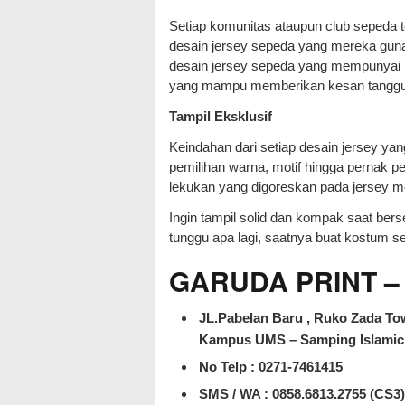
Setiap komunitas ataupun club sepeda te
desain jersey sepeda yang mereka guna
desain jersey sepeda yang mempunyai ide
yang mampu memberikan kesan tangguh
Tampil Eksklusif
Keindahan dari setiap desain jersey yan
pemilihan warna, motif hingga pernak per
lekukan yang digoreskan pada jersey m
Ingin tampil solid dan kompak saat be
tunggu apa lagi, saatnya buat kostum s
GARUDA PRINT – J
JL.Pabelan Baru , Ruko Zada Tow
Kampus UMS – Samping Islamic 
No Telp : 0271-7461415
SMS / WA :
0858.6813.2755 (CS3)