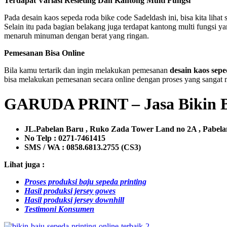
Terdapat Variasi Resleting Dan Kantong Multi Fungsi
Pada desain kaos sepeda roda bike code Sadeldash ini, bisa kita liha
Selain itu pada bagian belakang juga terdapat kantong multi fungsi 
menaruh minuman dengan berat yang ringan.
Pemesanan Bisa Online
Bila kamu tertarik dan ingin melakukan pemesanan
desain kaos sep
bisa melakukan pemesanan secara online dengan proses yang sangat mu
GARUDA PRINT – Jasa Bikin B
JL.Pabelan Baru , Ruko Zada Tower Land no 2A , Pabelan
No Telp : 0271-7461415
SMS / WA :
0858.6813.2755 (CS3)
Lihat juga :
Proses produksi baju sepeda printing
Hasil produksi jersey gowes
Hasil produksi jersey downhill
Testimoni Konsumen