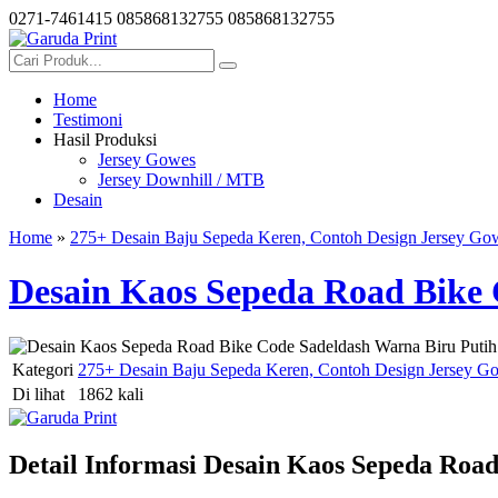
0271-7461415
085868132755
085868132755
Home
Testimoni
Hasil Produksi
Jersey Gowes
Jersey Downhill / MTB
Desain
Home
»
275+ Desain Baju Sepeda Keren, Contoh Design Jersey Go
Desain Kaos Sepeda Road Bike 
Kategori
275+ Desain Baju Sepeda Keren, Contoh Design Jersey Go
Di lihat
1862 kali
Detail Informasi Desain Kaos Sepeda Roa