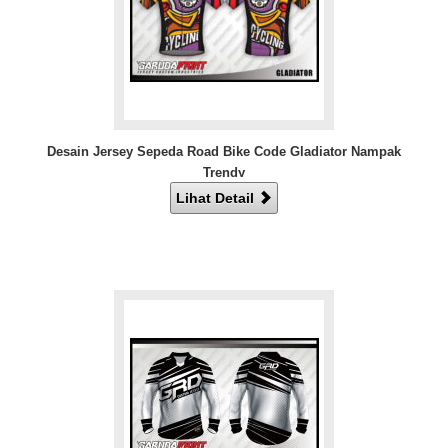
Desain Jersey Sepeda Road Bike Code Gladiator Nampak
Trendy
Lihat Detail