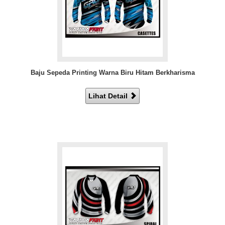
Baju Sepeda Printing Warna Biru Hitam Berkharisma
Lihat Detail