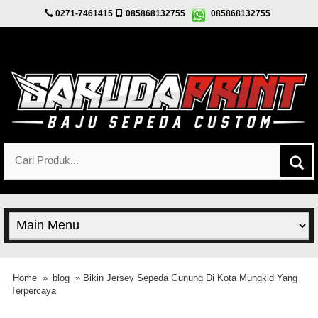
0271-7461415
085868132755
085868132755
Home
»
blog
» Bikin Jersey Sepeda Gunung Di Kota Mungkid Yang
Terpercaya