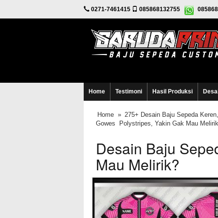
0271-7461415
085868132755
085868
Home
Testimoni
Hasil Produksi
Desa
Home
»
275+ Desain Baju Sepeda Keren,
Gowes Polystripes, Yakin Gak Mau Meliri
Desain Baju Sepe
Mau Melirik?