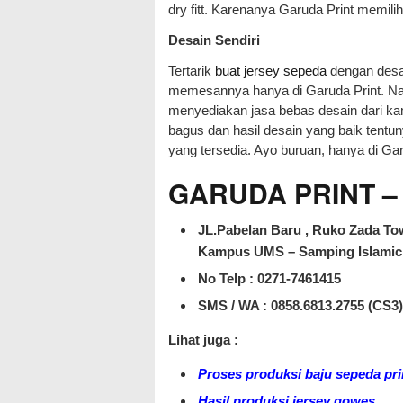
dry fitt. Karenanya Garuda Print memili
Desain Sendiri
Tertarik
buat jersey sepeda
dengan desai
memesannya hanya di Garuda Print. Nam
menyediakan jasa bebas desain dari ka
bagus dan hasil desain yang baik ten
yang tersedia. Ayo buruan, hanya di Gar
GARUDA PRINT – J
JL.Pabelan Baru , Ruko Zada Tow
Kampus UMS – Samping Islamic 
No Telp : 0271-7461415
SMS / WA :
0858.6813.2755 (CS3)
Lihat juga :
Proses produksi baju sepeda pri
Hasil produksi jersey gowes