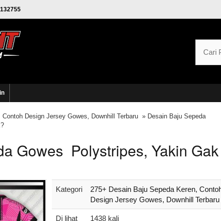
132755
in
 Contoh Design Jersey Gowes, Downhill Terbaru
» Desain Baju Sepeda
k?
da Gowes Polystripes, Yakin Gak
Kategori
275+ Desain Baju Sepeda Keren, Conto
Design Jersey Gowes, Downhill Terbaru
Di lihat
1438 kali