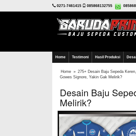
0271-7461415
085868132755
085868
Home
Testimoni
Hasil Produksi
Desa
Home
»
275+ Desain Baju Sepeda Keren,
Gowes Signore, Yakin Gak Melirik?
Desain Baju Sepe
Melirik?