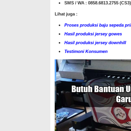
SMS / WA :
0858.6813.2755 (CS3)
Lihat juga :
Proses produksi baju sepeda pri
Hasil produksi jersey gowes
Hasil produksi jersey downhill
Testimoni Konsumen