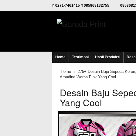
0271-7461415
085868132755
0858681
Home
Testimoni
Hasil Produksi
Desa
Home
»
275+ Desain Baju Sepeda Keren,
Amadine Warna Pink Yang Cool
Desain Baju Sepe
Yang Cool