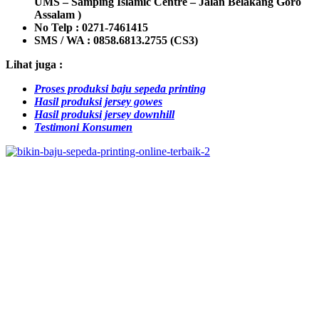
UMS – Samping Islamic Centre – Jalan Belakang Goro
Assalam )
No Telp : 0271-7461415
SMS / WA :
0858.6813.2755 (CS3)
Lihat juga :
Proses produksi baju sepeda printing
Hasil produksi jersey gowes
Hasil produksi jersey downhill
Testimoni Konsumen