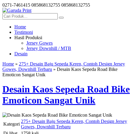
0271-7461415
085868132755
085868132755
Home
Testimoni
Hasil Produksi
Jersey Gowes
Jersey Downhill / MTB
Desain
Home
»
275+ Desain Baju Sepeda Keren, Contoh Design Jersey
Gowes, Downhill Terbaru
» Desain Kaos Sepeda Road Bike
Emoticon Sangat Unik
Desain Kaos Sepeda Road Bike
Emoticon Sangat Unik
275+ Desain Baju Sepeda Keren, Contoh Design Jersey
Kategori
Gowes, Downhill Terbaru
Di lihat
1758 kali