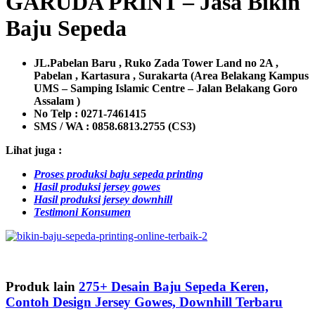
GARUDA PRINT – Jasa Bikin
Baju Sepeda
JL.Pabelan Baru , Ruko Zada Tower Land no 2A ,
Pabelan , Kartasura , Surakarta (Area Belakang Kampus
UMS – Samping Islamic Centre – Jalan Belakang Goro
Assalam )
No Telp : 0271-7461415
SMS / WA :
0858.6813.2755 (CS3)
Lihat juga :
Proses produksi baju sepeda printing
Hasil produksi jersey gowes
Hasil produksi jersey downhill
Testimoni Konsumen
Produk lain
275+ Desain Baju Sepeda Keren,
Contoh Design Jersey Gowes, Downhill Terbaru