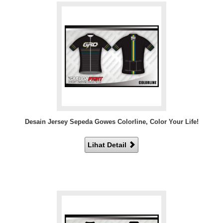
Desain Jersey Sepeda Gowes Colorline, Color Your Life!
Lihat Detail